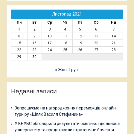
Листопад 2021
Пн
Вт
Ср
Чт
Пт
Сб
Нд
1
2
3
4
5
6
7
8
9
10
11
12
13
14
15
16
17
18
19
20
21
22
23
24
25
26
27
28
29
30
« Жов
Гру »
Недавні записи
Запрошуємо на нагородження переможців онлайн-
турніру «Шлях Василя Стефаника»
У КНУВС обговорили результати освітньої діяльності
університету та представили стратегічне бачення