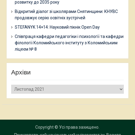
розвитку до 2035 року
Відкритий діалог зі школярами Снятинщини: КНУВС
продовжує серію освітніх зустрічей
STEFANYK 14×14: Науковий пікнік Open Day
Співпраця кафедри педагогіки і психології та кафедри
філології Коломийського інституту з Коломийським
ліцеєм № 8
Архіви
Архіви
Copyright © Усі права захищено.
Прикарпатський національний університет ім. Василя